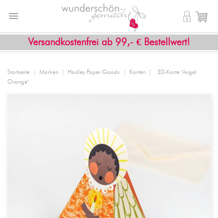


shopping_cart
Versandkostenfrei ab 99,- € Bestellwert!
Startseite
Marken
Hadley Paper Goods
Karten
3D-Karte "Angel
Orange"