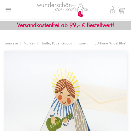


shopping_cart
Versandkostenfrei ab 99,- € Bestellwert!
Startseite
Marken
Hadley Paper Goods
Karten
3D-Karte "Angel Blue"