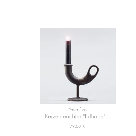
Nedre Foss

Vorschau
Kerzenleuchter "Ildhane"...
Preis
79,00 €