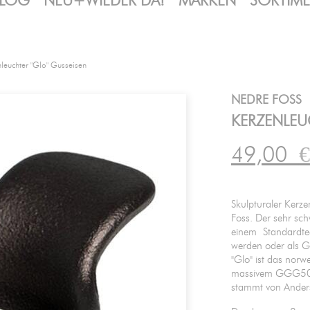
LOG
NEU+WIEDER DA!
MARKEN
SORTIM
leuchter "Glo" Gusseisen
NEDRE FOSS
KERZENLEU
49,00
€
Skulpturaler Kerz
Foss. Der sehr sc
einem Standardtee
werden oder als Ge
"Glo" ist das norw
massivem GGG50-E
stammt von Anders