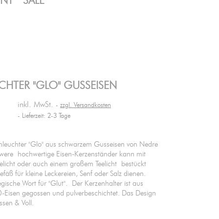
ENT
SALE
CHTER "GLO" GUSSEISEN
inkl. MwSt.
zzgl. Versandkosten
Lieferzeit: 2-3 Tage
enleuchter "Glo" aus schwarzem Gusseisen von Nedre
hwere hochwertige Eisen-Kerzenständer kann mit
licht oder auch einem großem Teelicht bestückt
fäß für kleine Leckereien, Senf oder Salz dienen.
egische Wort für "Glut". Der Kerzenhalter ist aus
isen gegossen und pulverbeschichtet. Das Design
sen & Voll.