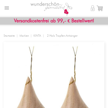


shopping_cart
Versandkostenfrei ab 99,- € Bestellwert!
Startseite
Marken
KINTA
2 Holz Tropfen-Anhänger