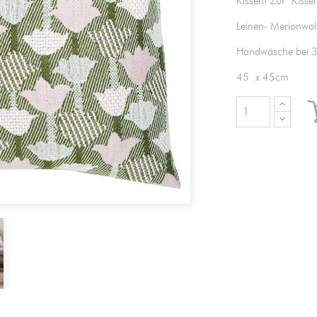
Kissen! Zur Kisse
Leinen- Merionwoll
Handwäsche bei 3
45 x 45cm