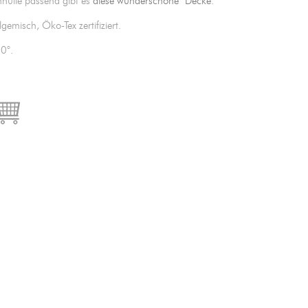
nhülle passend gibt es
diese wunderschöne Decke
.
gemisch, Öko-Tex zertifiziert.
0°.

IN DEN WARENKORB