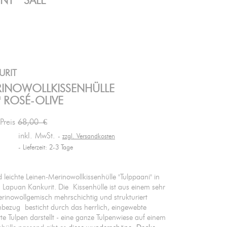
ENT
SALE
URIT
RINOWOLLKISSENHÜLLE
" ROSÉ-OLIVE
 Preis
68,00 €
inkl. MwSt.
zzgl. Versandkosten
Lieferzeit: 2-3 Tage
leichte Leinen-Merinowollkissenhülle "Tulppaani" in
 Lapuan Kankurit. Die Kissenhülle ist aus einem sehr
rinowollgemisch mehrschichtig und strukturiert
nbezug besticht durch das herrlich, eingewebte
erte Tulpen darstellt - eine ganze Tulpenwiese auf einem