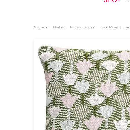
SHOP
B
Startseite
Marken
Lapuan Kankurit
Kissenhüllen
Lei