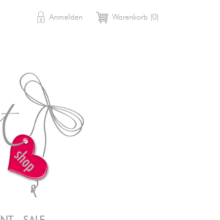

shopping_cart
Anmelden
Warenkorb
(0)