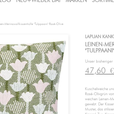
LOG
NEU+WIEDER DA!
MARKEN
SORTIM
nen-Merinowollkissenhülle "Tulppaani" Rosé-Olive
LAPUAN KANK
LEINEN-ME
"TULPPAANI
Unser bisheriger
47,60
€
Kuschelweiche und 
Rosé-Olivgrün von
weichen Leinen-Me
gewebt. Der Kisse
Muster, das stilisi