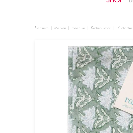
SHOP
B
Startseite
Marken
rozablue
Küchentücher
Küchentuc