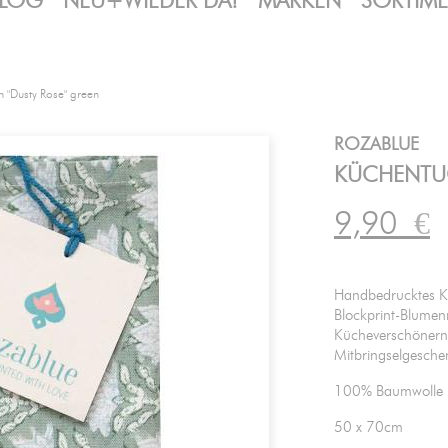
LOG
NEU+WIEDER DA!
MARKEN
SORTIM
h "Dusty Rose" green
ROZABLUE
KÜCHENTUC
9,90
€
Handbedrucktes Kü
Blockprint-Blumen
Kücheverschönern, 
Mitbringselgesche
100% Baumwolle
50 x 70cm