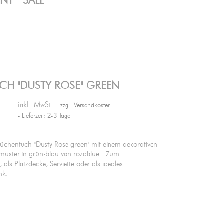
ENT
SALE
H "DUSTY ROSE" GREEN
inkl. MwSt.
zzgl. Versandkosten
Lieferzeit: 2-3 Tage
chentuch "Dusty Rose green" mit einem dekorativen
muster in grün-blau von rozablue. Zum
als Platzdecke, Serviette oder als ideales
nk.