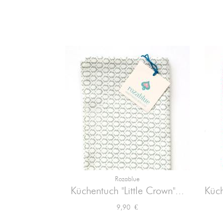
Rozablue

Vorschau
Küchentuch "Little Crown"...
Küch
Preis
9,90 €