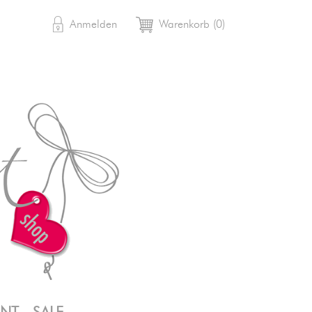

shopping_cart
Anmelden
Warenkorb
(0)