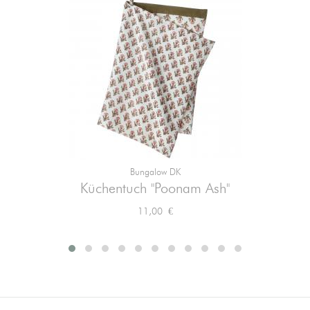
Bungalow DK
Küchentuch "Poonam Ash"
Preis
11,00 €