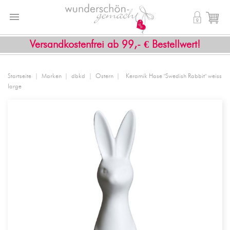


shopping_cart
Versandkostenfrei ab 99,- € Bestellwert!
Startseite
Marken
dbkd
Ostern
Keramik Hase "Swedish Rabbit" weiss
large