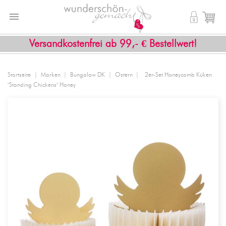


shopping_cart
Versandkostenfrei ab 99,- € Bestellwert!
Startseite
Marken
Bungalow DK
Ostern
2er-Set Honeycomb Küken
"Standing Chickens" Honey