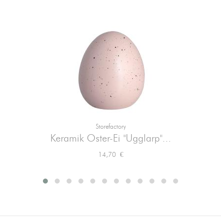
Storefactory
Keramik Oster-Ei "Ugglarp"...
Preis
14,70 €