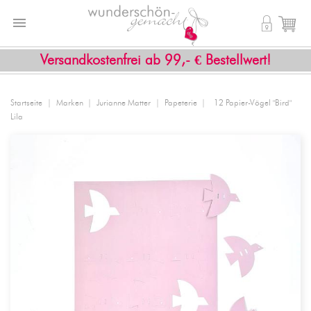


shopping_cart
Versandkostenfrei ab 99,- € Bestellwert!
Startseite
Marken
Jurianne Matter
Papeterie
12 Papier-Vögel "Bird"
Lila