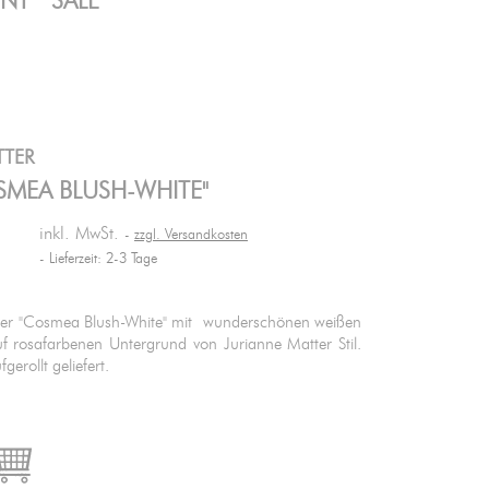
ENT
SALE
TTER
SMEA BLUSH-WHITE"
inkl. MwSt.
zzgl. Versandkosten
Lieferzeit: 2-3 Tage
r "Cosmea Blush-White" mit wunderschönen weißen
 rosafarbenen Untergrund von Jurianne Matter Stil.
gerollt geliefert.

IN DEN WARENKORB