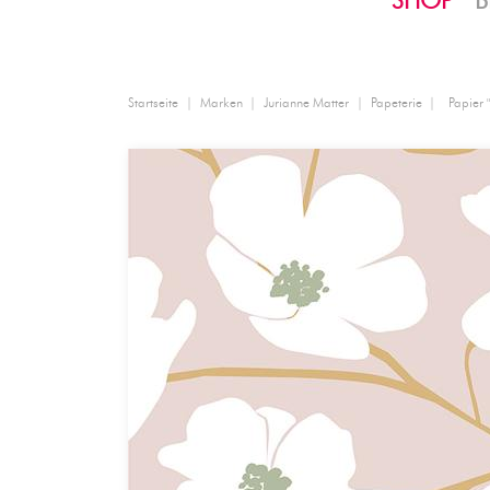
SHOP
B
Startseite
Marken
Jurianne Matter
Papeterie
Papier 