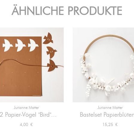
ÄHNLICHE PRODUKTE
Jurianne Matter
Jurianne Matter


Vorschau
Vorschau
2 Papier-Vögel "Bird"...
Bastelset Papierblüten
Preis
Preis
4,00 €
15,25 €