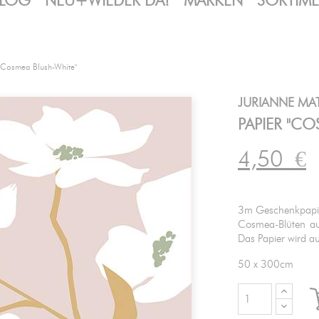
LOG
NEU+WIEDER DA!
MARKEN
SORTIM
"Cosmea Blush-White"
JURIANNE MA
PAPIER "CO
4,50
€
3m Geschenkpapie
Cosmea-Blüten auf
Das Papier wird auf
50 x 300cm