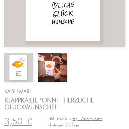
KAISU MARI
KLAPPKARTE "ONNI - HERZLICHE
GLÜCKWÜNSCHE!"
inkl. MwSt.
3,50
€
zzgl. Versandkosten
Lieferzeit: 2-3 Tage