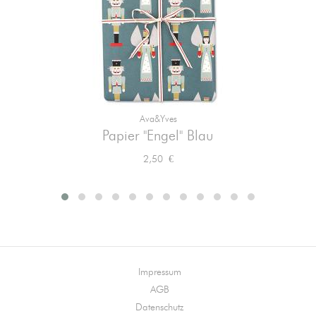
Ava&yves
Papier "Engel" Blau
Preis
2,50 €
Impressum
AGB
Datenschutz