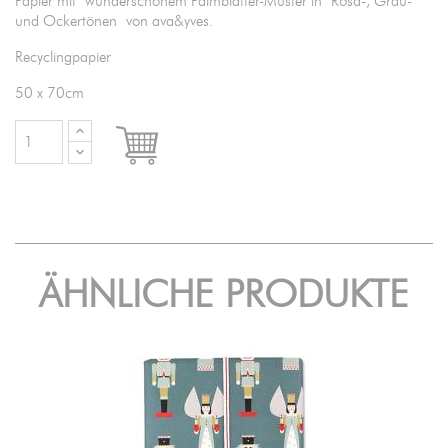
Papier mit wunderschönem Palmblätter-Muster in Rosa-, Grau-
und Ockertönen von ava&yves.
Recyclingpapier
50 x 70cm

IN DEN WARENKORB
ÄHNLICHE PRODUKTE