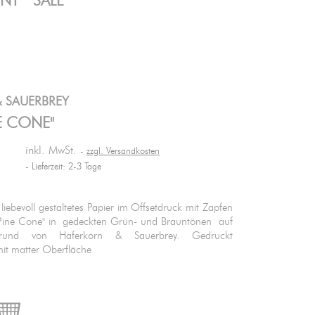
ENT
SALE
 SAUERBREY
NE CONE"
inkl. MwSt.
zzgl. Versandkosten
Lieferzeit: 2-3 Tage
iebevoll gestaltetes Papier im Offsetdruck mit Zapfen
"Pine Cone" in gedeckten Grün- und Brauntönen auf
grund von Haferkorn & Sauerbrey. Gedruckt
mit matter Oberfläche

IN DEN WARENKORB