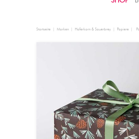
SHOP
B
Startseite
Marken
Haferkorn & Sauerbrey
Papiere
P