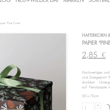
LOG
NEU+WIEDER DA!
MARKEN
SORTIM
apier "Pine Cone"
HAFERKORN &
PAPIER "PI
2,85
€
Hochwertiges und l
und Zweigeprint 
dunklem Unter
auf Feinstpapier 
50 x 70cm