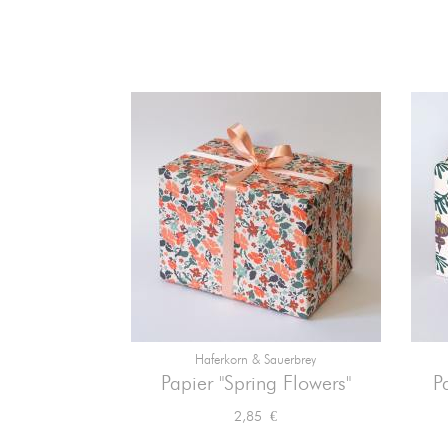
Haferkorn & Sauerbrey

Vorschau
Papier "Spring Flowers"
P
Preis
2,85 €