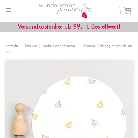


shopping_cart
Versandkostenfrei ab 99,- € Bestellwert!
Startseite
Marken
perlenfischer Stempel
Stempel "Schneeglöckchenblüte
Mini"