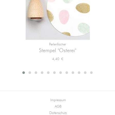
Perlenfischer
Stempel "Osterei"
Preis
4,40 €
Impressum
AGB
Datenschutz