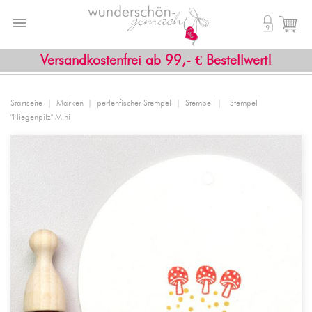


shopping_cart
Versandkostenfrei ab 99,- € Bestellwert!
Startseite
Marken
perlenfischer Stempel
Stempel
Stempel
"Fliegenpilz" Mini