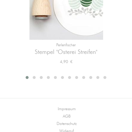
Perlenfischer
Stempel "Osterei Streifen"
Preis
4,90 €
Impressum
AGB
Datenschutz
Widerruf