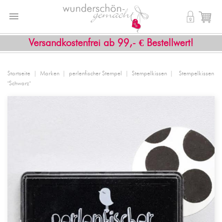


shopping_cart
Versandkostenfrei ab 99,- € Bestellwert!
Startseite
Marken
perlenfischer Stempel
Stempelkissen
Stempelkissen
"Schwarz"