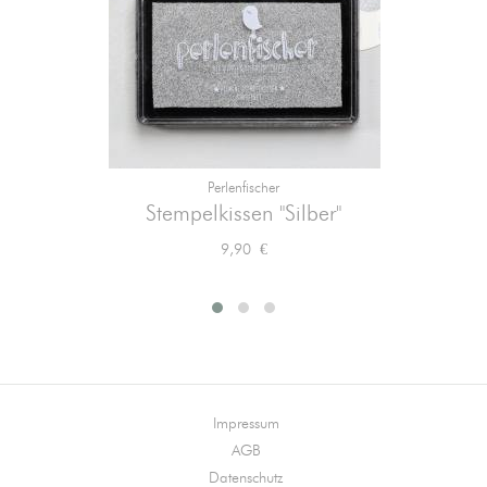
Perlenfischer
Stempelkissen "Silber"
Preis
9,90 €
Impressum
AGB
Datenschutz