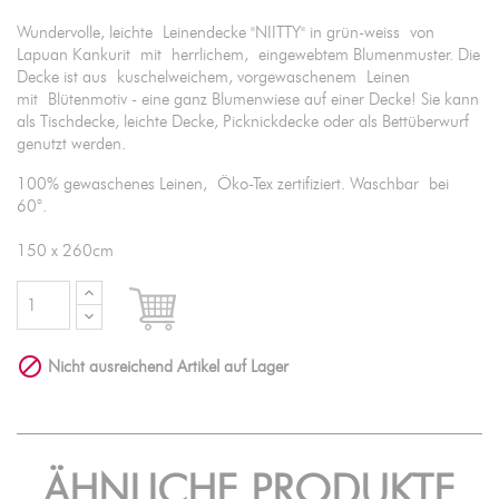
Wundervolle, leichte Leinendecke "NIITTY" in grün-weiss von
Lapuan Kankurit mit herrlichem, eingewebtem Blumenmuster. Die
Decke ist aus kuschelweichem, vorgewaschenem Leinen
mit Blütenmotiv - eine ganz Blumenwiese auf einer Decke! Sie kann
als Tischdecke, leichte Decke, Picknickdecke oder als Bettüberwurf
genutzt werden.
100% gewaschenes Leinen, Öko-Tex zertifiziert. Waschbar bei
60°.
150 x 260cm

IN DEN WARENKORB

Nicht ausreichend Artikel auf Lager
ÄHNLICHE PRODUKTE