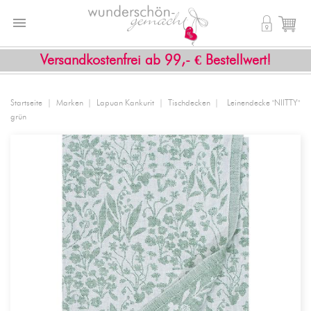


shopping_cart
Versandkostenfrei ab 99,- € Bestellwert!
Startseite
Marken
Lapuan Kankurit
Tischdecken
Leinendecke "NIITTY"
grün