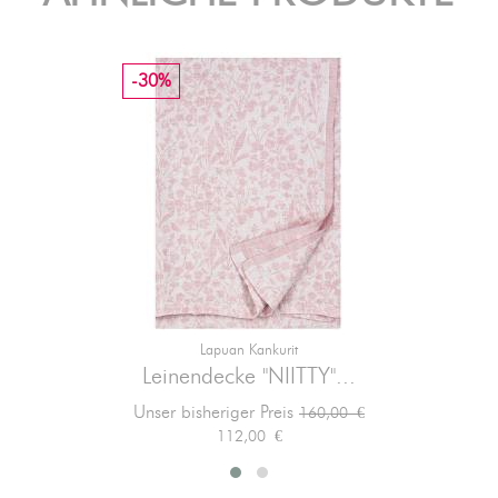
-30%
Lapuan Kankurit
Leinendecke "NIITTY"...
Verkaufspreis
Preis
Unser bisheriger Preis
160,00 €
112,00 €