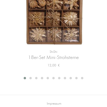
ShiShi
18er-Set Mini-Strohsterne
Preis
12,00 €
Impressum