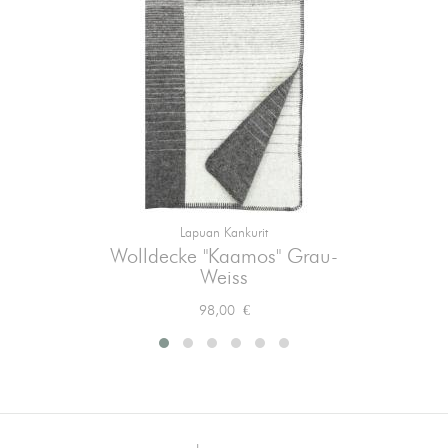
Lapuan Kankurit
Wolldecke "Kaamos" Grau-
Weiss
Preis
98,00 €