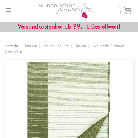


shopping_cart
Versandkostenfrei ab 99,- € Bestellwert!
Startseite
Marken
Lapuan Kankurit
Decken
Wolldecke "Kaamos"
Grün-Weiss