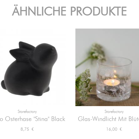
ÄHNLICHE PRODUKTE
Storefactory
Storefactory


Vorschau
Vorschau
o Osterhase "Stina" Black
Glas-Windlicht Mit Blüt
Preis
Preis
8,75 €
16,00 €