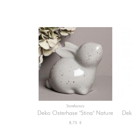
Storefactory

Vorschau
Deko Osterhase "Stina" Nature
Dek
Preis
8,75 €