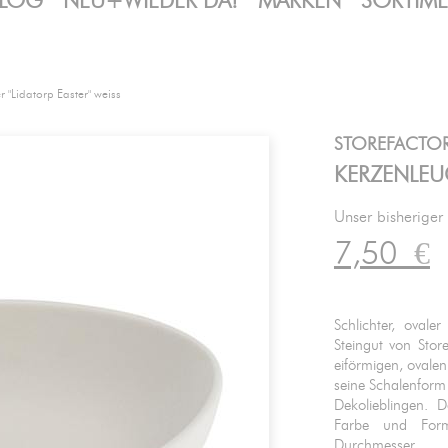
LOG
NEU+WIEDER DA!
MARKEN
SORTIM
r "Lidatorp Easter" weiss
STOREFACTO
KERZENLEUC
Unser bisheriger
7,50
€
Schlichter, ovale
Steingut von Stor
eiförmigen, ovale
seine Schalenform
Dekolieblingen. 
Farbe und Form
Durchmesser.