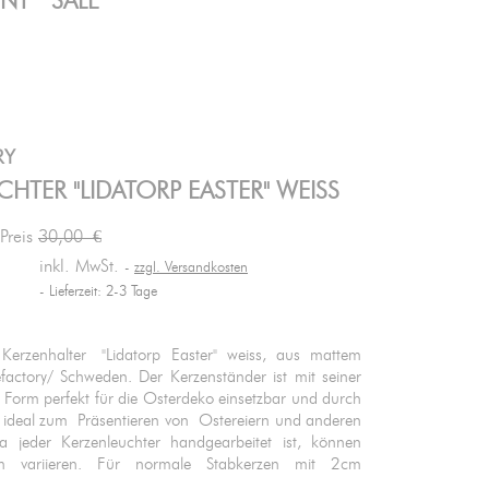
ENT
SALE
RY
HTER "LIDATORP EASTER" WEISS
 Preis
30,00 €
inkl. MwSt.
zzgl. Versandkosten
Lieferzeit: 2-3 Tage
r Kerzenhalter "Lidatorp Easter" weiss, aus mattem
efactory/ Schweden. Der Kerzenständer ist mit seiner
n Form perfekt für die Osterdeko einsetzbar und durch
 ideal zum Präsentieren von Ostereiern und anderen
Da jeder Kerzenleuchter handgearbeitet ist, können
 variieren. Für normale Stabkerzen mit 2cm