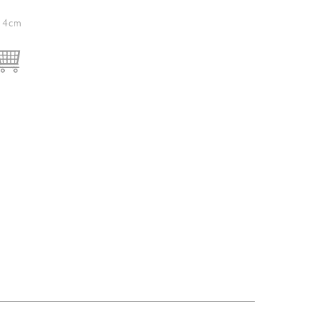
x 4cm

IN DEN WARENKORB