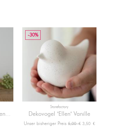
-30%
Storefactory

Vorschau
en...
Dekovogel "Ellen" Vanille
Glas-Windl
Verkaufspreis
Preis
Unser bisheriger Preis
3,50 €
5,00 €