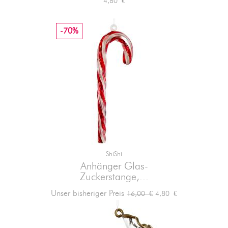
Preis
4,80 €
-70%
ShiShi
Anhänger Glas-
Zuckerstange,...
Verkaufspreis
Preis
Unser bisheriger Preis
4,80 €
16,00 €