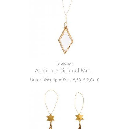
IB Laursen
Anhänger "Spiegel Mit...
Verkaufspreis
Preis
Unser bisheriger Preis
2,04 €
6,80 €