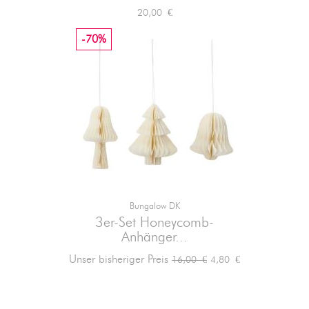
Preis
20,00 €
-70%
Bungalow DK
3er-Set Honeycomb-
Anhänger...
Verkaufspreis
Preis
Unser bisheriger Preis
4,80 €
16,00 €