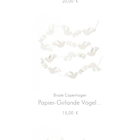
Preis
20,00 €
Broste Copenhagen
Papier-Girlande Vögel...
Preis
15,00 €