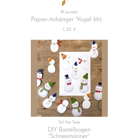
IB Laursen
Papier-Anhänger "Vogel Mit...
Preis
1,20 €
Tall Hat Tales
DIY Bastelbogen
"Schneemänner"