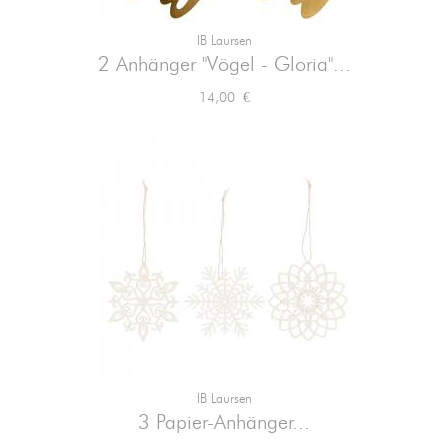
IB Laursen
2 Anhänger "Vögel - Gloria"...
Preis
14,00 €
IB Laursen
3 Papier-Anhänger...