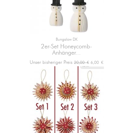
Bungalow DK
2er-Set Honeycomb-
Anhänger...
Verkaufspreis
Preis
Unser bisheriger Preis
6,00 €
20,00 €