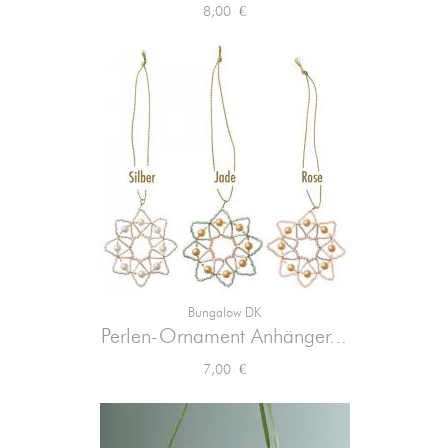
Preis
8,00 €
Bungalow DK
Perlen-Ornament Anhänger...
Preis
7,00 €