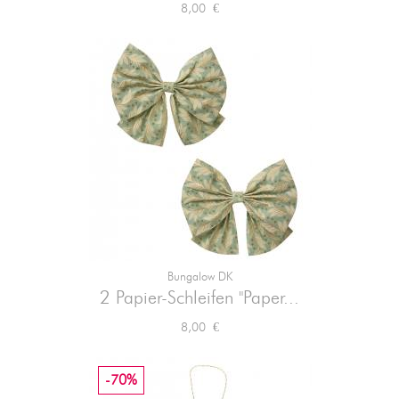
Preis
8,00 €
Bungalow DK
2 Papier-Schleifen "Paper...
Preis
8,00 €
-70%