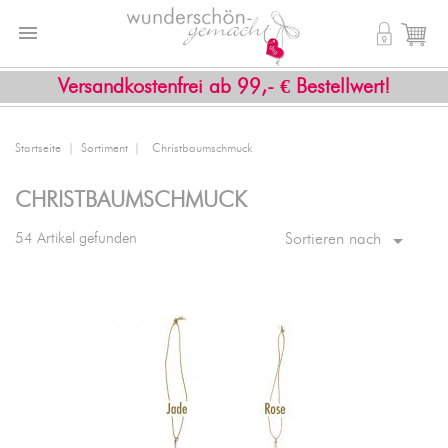


shopping_cart
Versandkostenfrei ab 99,- € Bestellwert!
Startseite
Sortiment
Christbaumschmuck
CHRISTBAUMSCHMUCK

54 Artikel gefunden
Sortieren nach