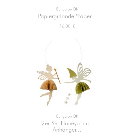
Bungalow DK
Papiergirlande "Paper...
Preis
16,00 €
Bungalow DK
2er-Set Honeycomb-
Anhänger...