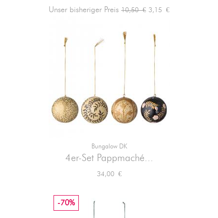
Verkaufspreis
Preis
Unser bisheriger Preis
3,15 €
10,50 €
Bungalow DK
4er-Set Pappmaché...
Preis
34,00 €
-70%