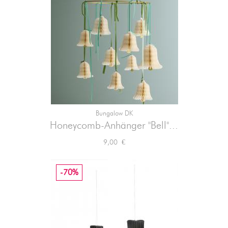
Bungalow DK
Honeycomb-Anhänger "Bell"...
Preis
9,00 €
-70%