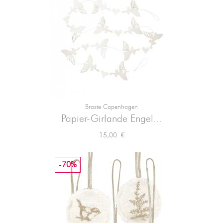
Broste Copenhagen
Papier-Girlande Engel...
Preis
15,00 €
-70%