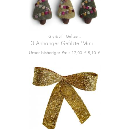
Gry & Sif - Gefilzte...
3 Anhänger Gefilzte "Mini...
Verkaufspreis
Preis
Unser bisheriger Preis
5,10 €
17,00 €