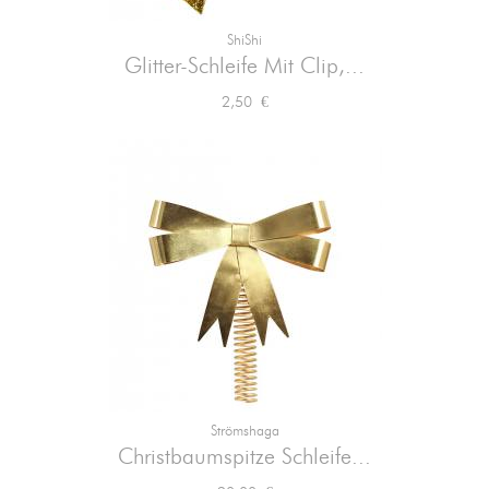
ShiShi
Glitter-Schleife Mit Clip,...
Preis
2,50 €
Strömshaga
Christbaumspitze Schleife...