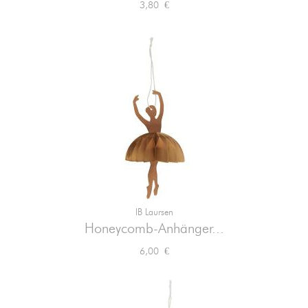
Preis
3,80 €
IB Laursen
Honeycomb-Anhänger...
Preis
6,00 €