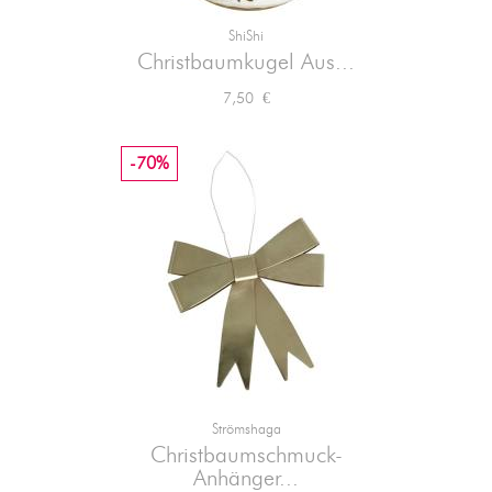
ShiShi
Christbaumkugel Aus...
Preis
7,50 €
-70%
Strömshaga
Christbaumschmuck-
Anhänger...