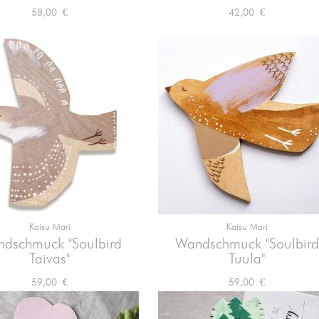
Preis
Preis
58,00 €
42,00 €
Kaisu Mari
Kaisu Mari


Vorschau
Vorschau
dschmuck "Soulbird
Wandschmuck "Soulbird
Taivas"
Tuula"
Preis
Preis
59,00 €
59,00 €