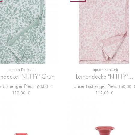
Lapuan Kankurit
Lapuan Kankurit


Vorschau
Vorschau
endecke "NIITTY" Grün
Leinendecke "NIITTY"...
Verkaufspreis
Preis
Verkaufs
 bisheriger Preis
Unser bisheriger Preis
160,00 €
160,00 
112,00 €
112,00 €