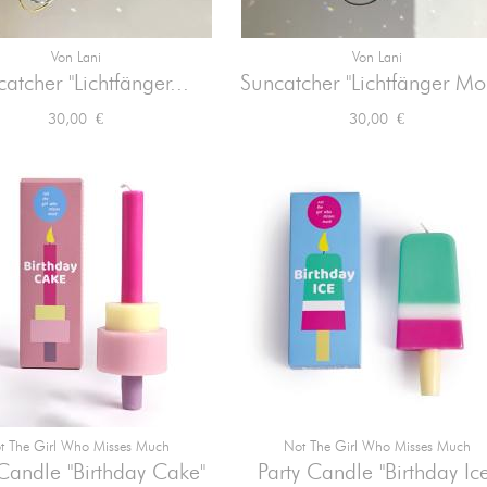
Von Lani
Von Lani


Vorschau
Vorschau
atcher "Lichtfänger...
Suncatcher "Lichtfänger Mo
Preis
Preis
30,00 €
30,00 €
t The Girl Who Misses Much
Not The Girl Who Misses Much


Vorschau
Vorschau
 Candle "Birthday Cake"
Party Candle "Birthday Ice