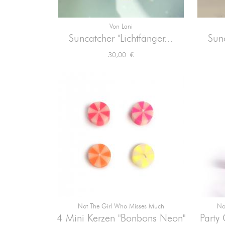
Von Lani

Vorschau
Suncatcher "Lichtfänger...
Sunc
Preis
30,00 €
Not The Girl Who Misses Much
No

Vorschau
4 Mini Kerzen "Bonbons Neon"
Party