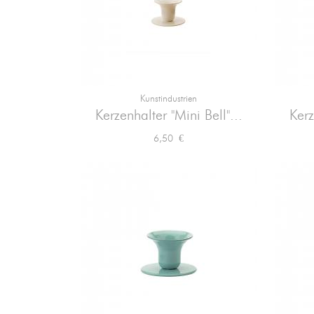
Kunstindustrien

Vorschau
Kerzenhalter "Mini Bell"...
Kerz
Preis
6,50 €