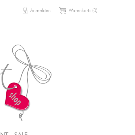

shopping_cart
Anmelden
Warenkorb
(0)