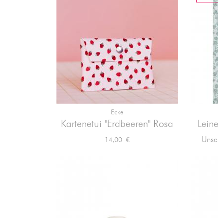
Ecke

Vorschau
Kartenetui "Erdbeeren" Rosa
Lein
Preis
Unser
14,00 €