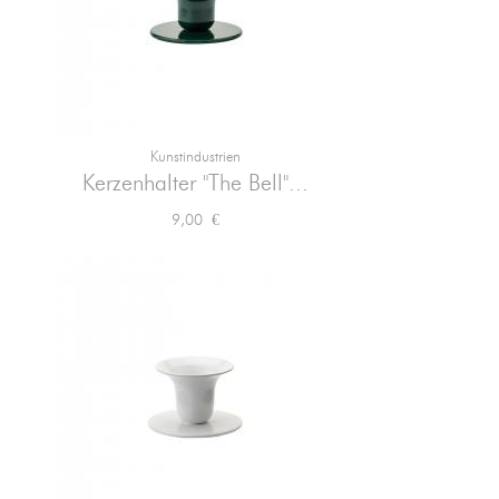
Kunstindustrien

Vorschau
Kerzenhalter "The Bell"...
Preis
9,00 €