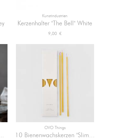
Kunstindustrien

Vorschau
ey
Kerzenhalter "The Bell" White
Preis
9,00 €
OVO Things

Vorschau
..
10 Bienenwachskerzen "Slim...