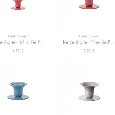
Kunstindustrien
Kunstindustrien


Vorschau
Vorschau
enhalter "Mini Bell"...
Kerzenhalter "The Bell"...
Preis
Preis
6,50 €
9,00 €