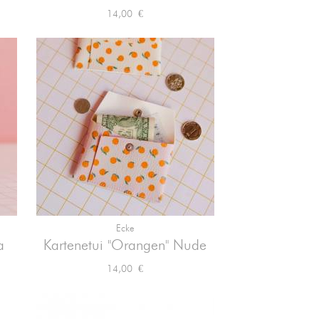
Preis
14,00 €
Ecke

Vorschau
a
Kartenetui "Orangen" Nude
Preis
14,00 €