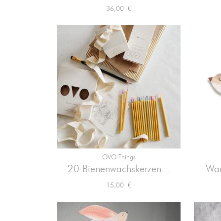
Preis
36,00 €
OVO Things

Vorschau
20 Bienenwachskerzen...
Wan
Preis
15,00 €