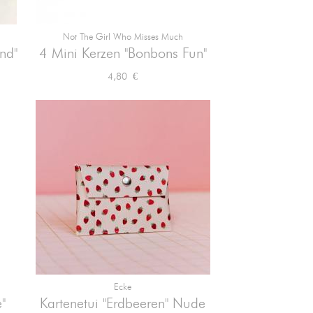
Not The Girl Who Misses Much

Vorschau
nd"
4 Mini Kerzen "Bonbons Fun"
Preis
4,80 €
Ecke

Vorschau
"
Kartenetui "Erdbeeren" Nude