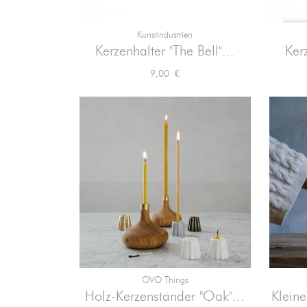
Kunstindustrien

Vorschau
Kerzenhalter "The Bell"...
Kerz
Preis
9,00 €
OVO Things

Vorschau
Holz-Kerzenständer "Oak"...
Kleine