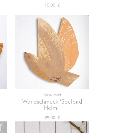
Preis
15,00 €
Kaisu Mari

Vorschau
Wandschmuck "Soulbird
Helmi"
Preis
99,00 €