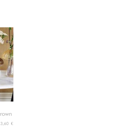
Brown
preis
Preis
3,60 €