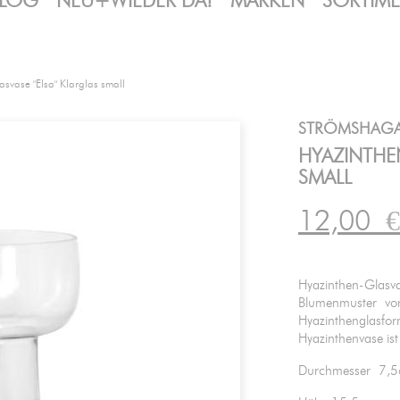
LOG
NEU+WIEDER DA!
MARKEN
SORTIM
asvase "Elsa" Klarglas small
STRÖMSHAG
HYAZINTHEN
SMALL
12,00
€
Hyazinthen-Glasva
Blumenmuster von 
Hyazinthenglasform
Hyazinthenvase ist
Durchmesser 7,