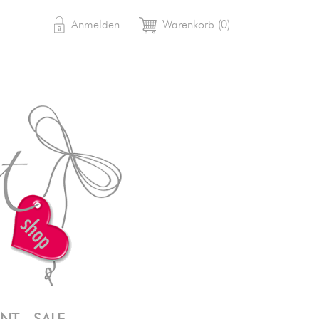

shopping_cart
Anmelden
Warenkorb
(0)