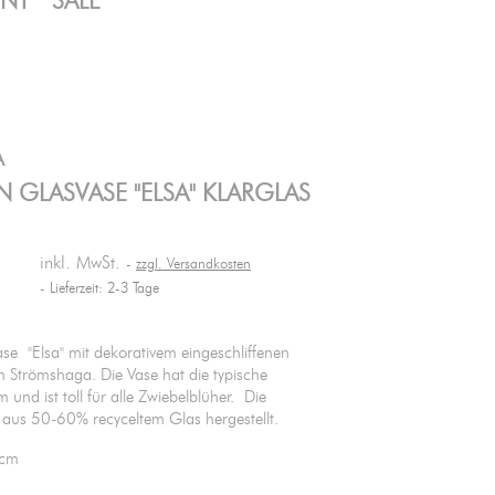
ENT
SALE
A
 GLASVASE "ELSA" KLARGLAS
inkl. MwSt.
zzgl. Versandkosten
Lieferzeit: 2-3 Tage
se "Elsa" mit dekorativem eingeschliffenen
Strömshaga. Die Vase hat die typische
 und ist toll für alle Zwiebelblüher. Die
 aus 50-60% recyceltem Glas hergestellt.
5cm