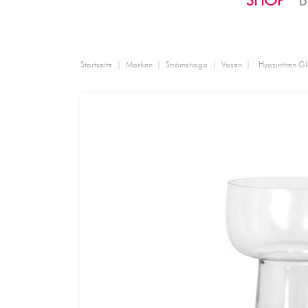
SHOP
B
Startseite
Marken
Strömshaga
Vasen
Hyazinthen Gl