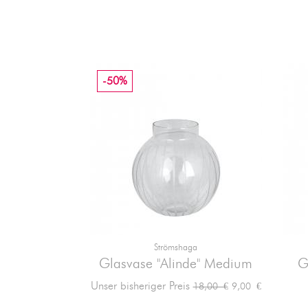
-50%
Strömshaga

Vorschau
Glasvase "Alinde" Medium
G
Verkaufspreis
Preis
Unser bisheriger Preis
9,00 €
18,00 €