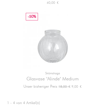
Preis
40,00 €
-50%
Strömshaga
Glasvase "Alinde" Medium
Verkaufspreis
Preis
Unser bisheriger Preis
9,00 €
18,00 €
1 - 4 von 4 Artikel(n)