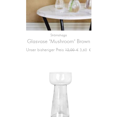
Strömshaga
Glasvase "Mushroom" Brown
Verkaufspreis
Preis
Unser bisheriger Preis
3,60 €
12,00 €