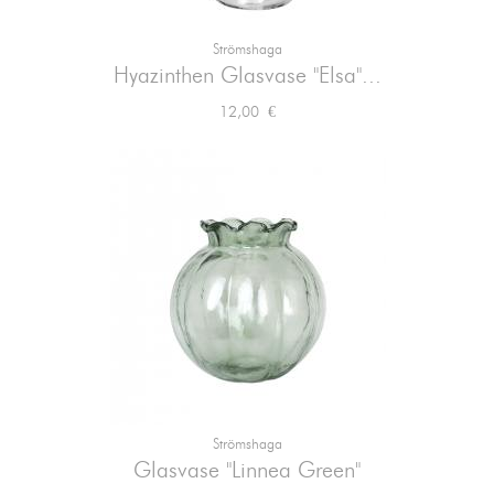
Strömshaga
Hyazinthen Glasvase "Elsa"...
Preis
12,00 €
Strömshaga
Glasvase "Linnea Green"