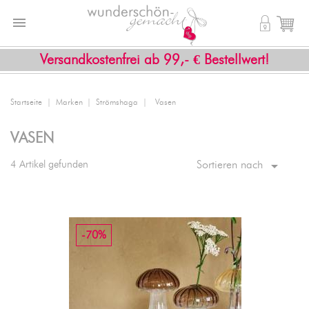


shopping_cart
Versandkostenfrei ab 99,- € Bestellwert!
Startseite
Marken
Strömshaga
Vasen
VASEN

4 Artikel gefunden
Sortieren nach
-70%