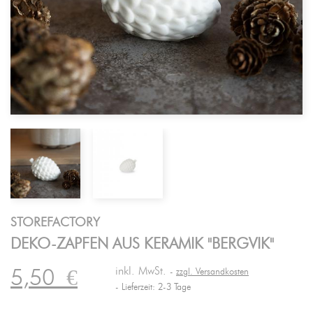
STOREFACTORY
DEKO-ZAPFEN AUS KERAMIK "BERGVIK"
inkl. MwSt.
5,50
€
zzgl. Versandkosten
Lieferzeit: 2-3 Tage