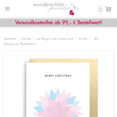


shopping_cart
Versandkostenfrei ab 99,- € Bestellwert!
Startseite
Marken
not the girl who misses much
Karten
3D-
Klappkarte "Pastellstern"