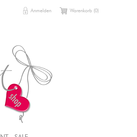

shopping_cart
Anmelden
Warenkorb
(0)