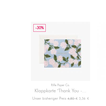
-30%
Rifle Paper Co.

Vorschau
Klappkarte "Thank You -...
Verkaufspreis
Preis
Unser bisheriger Preis
3,36 €
4,80 €