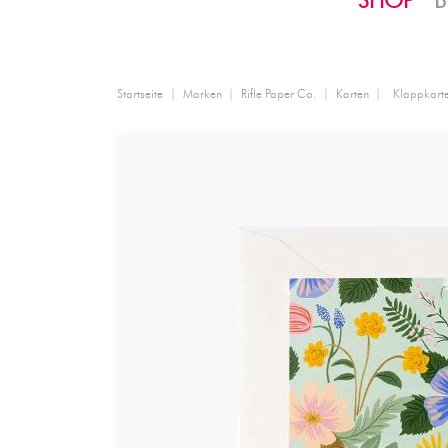
SHOP
B
Startseite
Marken
Rifle Paper Co.
Karten
Klappkarte