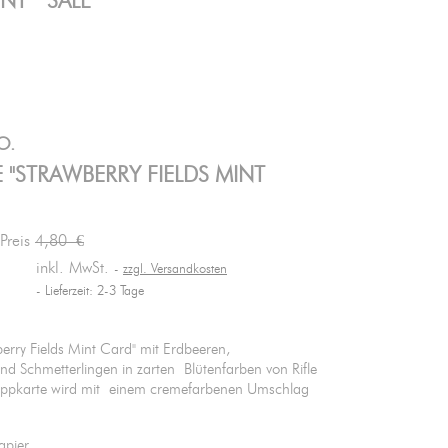
ENT
SALE
O.
 "STRAWBERRY FIELDS MINT
 Preis
4,80 €
inkl. MwSt.
zzgl. Versandkosten
Lieferzeit: 2-3 Tage
erry Fields Mint Card" mit Erdbeeren,
nd Schmetterlingen in zarten Blütenfarben von Rifle
lappkarte wird mit einem cremefarbenen Umschlag
Papier