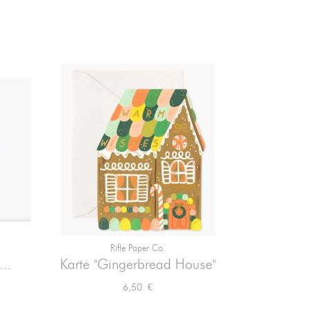
Rifle Paper Co.
R

Vorschau
..
Karte "Gingerbread House"
Klappkarte
Preis
6,50 €