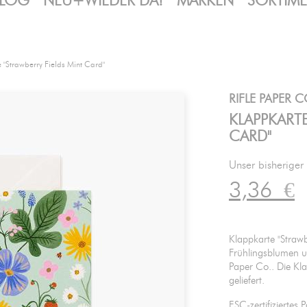
LOG
NEU+WIEDER DA!
MARKEN
SORTIM
 "Strawberry Fields Mint Card"
RIFLE PAPER C
KLAPPKARTE
CARD"
Unser bisheriger
3,36
€
Klappkarte "Strawb
Frühlingsblumen u
Paper Co.. Die K
geliefert.
FSC-zertifiziertes 