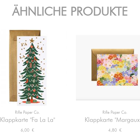
ÄHNLICHE PRODUKTE
Rifle Paper Co.
Rifle Paper Co.


Vorschau
Vorschau
Klappkarte "Fa La La"
Klappkarte "Margaux.
Preis
Preis
6,00 €
4,80 €