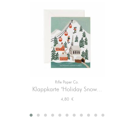
Rifle Paper Co.
Klappkarte "Holiday Snow...
Preis
4,80 €