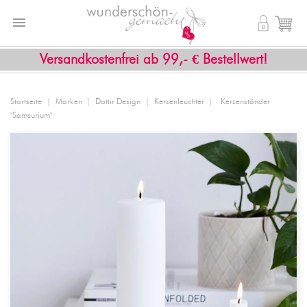


shopping_cart
Versandkostenfrei ab 99,- € Bestellwert!
Startseite
Marken
Dottir Design
Kerzenleuchter
Kerzenständer
"Samsurium"