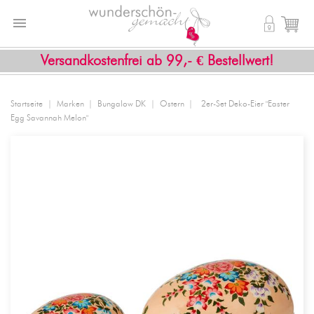


shopping_cart
Versandkostenfrei ab 99,- € Bestellwert!
Startseite
Marken
Bungalow DK
Ostern
2er-Set Deko-Eier "Easter
Egg Savannah Melon"