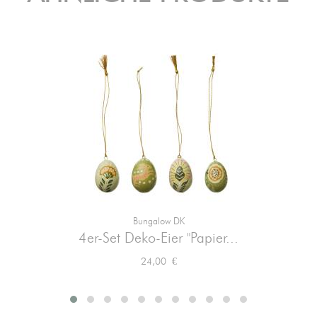
Bungalow DK
4er-Set Deko-Eier "Papier...
Preis
24,00 €