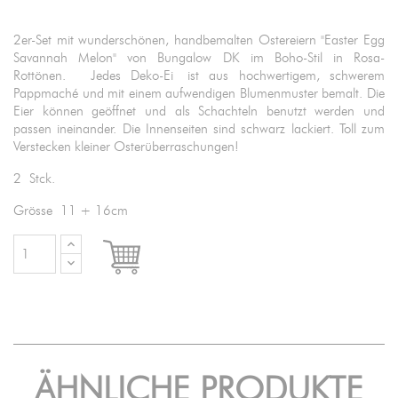
2er-Set mit wunderschönen, handbemalten Ostereiern "Easter Egg
Savannah Melon" von Bungalow DK im Boho-Stil in Rosa-
Rottönen. Jedes Deko-Ei ist aus hochwertigem, schwerem
Pappmaché und mit einem aufwendigen Blumenmuster bemalt. Die
Eier können geöffnet und als Schachteln benutzt werden und
passen ineinander. Die Innenseiten sind schwarz lackiert. Toll zum
Verstecken kleiner Osterüberraschungen!
2 Stck.
Grösse 11 + 16cm

IN DEN WARENKORB
ÄHNLICHE PRODUKTE