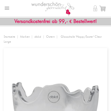


shopping_cart
Versandkostenfrei ab 99,- € Bestellwert!
Startseite
Marken
dbkd
Ostern
Glasschale "Happy Easter" Clear
Large