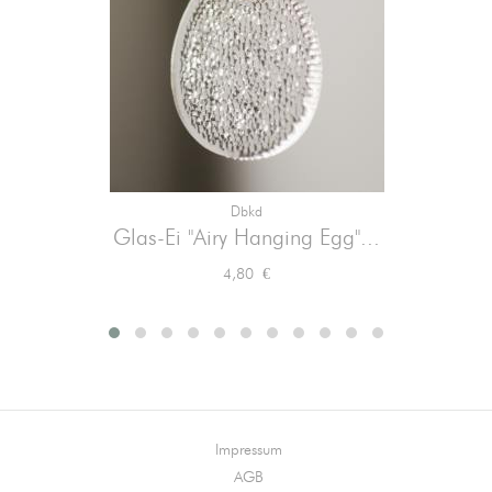
Dbkd
Glas-Ei "Airy Hanging Egg"...
Preis
4,80 €
Impressum
AGB