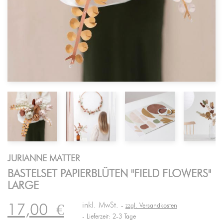
JURIANNE MATTER
BASTELSET PAPIERBLÜTEN "FIELD FLOWERS"
LARGE
inkl. MwSt.
17,00
€
zzgl. Versandkosten
Lieferzeit: 2-3 Tage