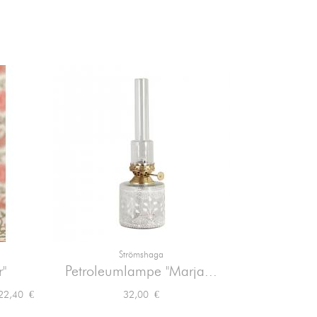
Strömshaga

Vorschau
r"
Petroleumlampe "Marja...
Petroleum
reis
Preis
Preis
22,40 €
32,00 €