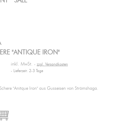
ENT
SALE
A
ERE "ANTIQUE IRON"
inkl. MwSt.
zzgl. Versandkosten
Lieferzeit: 2-3 Tage
 Schere "Anitque Iron" aus Gusseisen von Strömshaga.

IN DEN WARENKORB