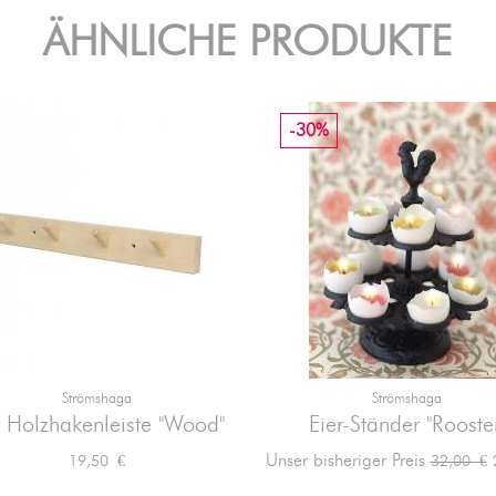
ÄHNLICHE PRODUKTE
-30%
Strömshaga
Strömshaga


Vorschau
Vorschau
 Holzhakenleiste "Wood"
Eier-Ständer "Rooste
Preis
Verkaufsp
Unser bisheriger Preis
19,50 €
32,00 €