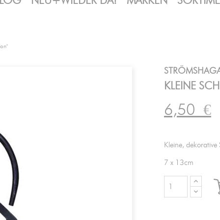
LOG
NEU+WIEDER DA!
MARKEN
SORTIM
ron"
STRÖMSHAG
KLEINE SCH
6,50
€
Kleine, dekorative
7 x 13cm