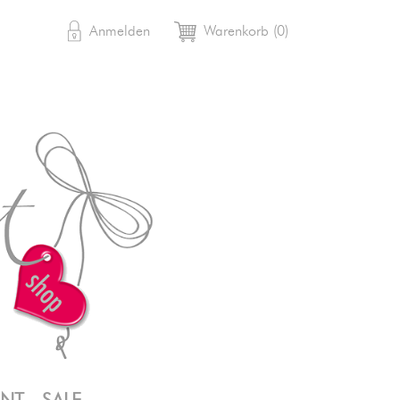

shopping_cart
Anmelden
Warenkorb
(0)