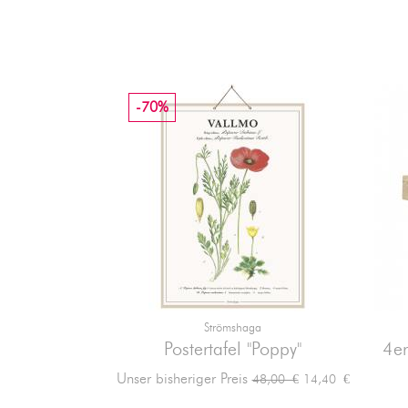
-70%
Strömshaga

Vorschau
Postertafel "Poppy"
4er
Verkaufspreis
Preis
Unser bisheriger Preis
14,40 €
48,00 €