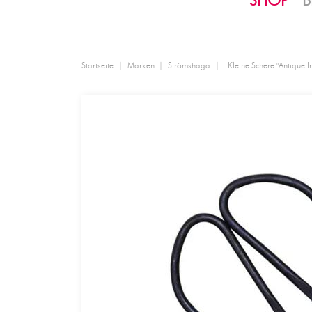
SHOP
B
Startseite
Marken
Strömshaga
Kleine Schere "Antique I