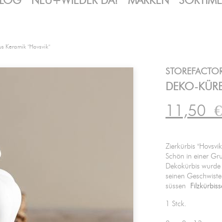
LOG
NEU+WIEDER DA!
MARKEN
SORTIM
s Keramik "Hovsvik"
STOREFACTO
DEKO-KÜRBI
11,50
€
Zierkürbis "Hovsvi
Schön in einer Gru
Dekokürbis wurde 
seinen Geschwist
süssen
Filzkürbis
1 Stck.