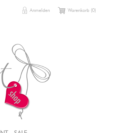

shopping_cart
Anmelden
Warenkorb
(0)