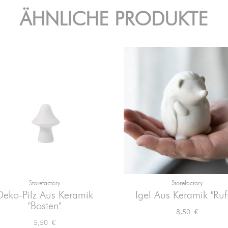
ÄHNLICHE PRODUKTE
Storefactory
Storefactory


Vorschau
Vorschau
Deko-Pilz Aus Keramik
Igel Aus Keramik "Ruf
"Bosten"
Preis
8,50 €
Preis
5,50 €