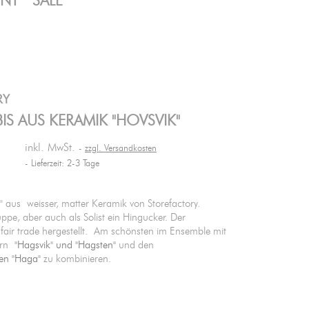
ENT
SALE
RY
S AUS KERAMIK "HOVSVIK"
inkl. MwSt.
zzgl. Versandkosten
Lieferzeit: 2-3 Tage
k" aus weisser, matter Keramik von Storefactory.
ppe, aber auch als Solist ein Hingucker. Der
fair trade hergestellt. Am schönsten im Ensemble mit
ern
"Hagsvik" und "Hagsten"
und den
sen "Haga"
zu kombinieren.