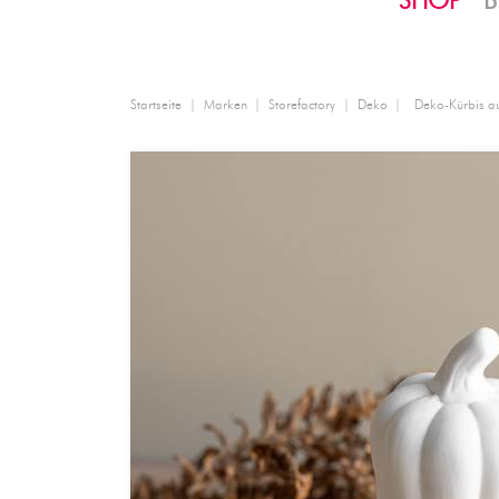
SHOP
B
Startseite
Marken
Storefactory
Deko
Deko-Kürbis au