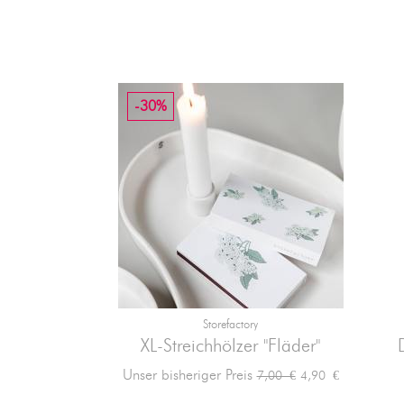
-30%
Storefactory

Vorschau
XL-Streichhölzer "Fläder"
Verkaufspreis
Preis
Unser bisheriger Preis
4,90 €
7,00 €