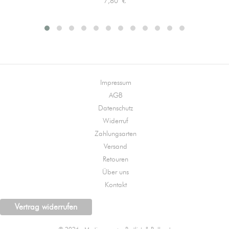
Preis
7,80 €
Impressum
AGB
Datenschutz
Widerruf
Zahlungsarten
Versand
Retouren
Über uns
Kontakt
Vertrag widerrufen