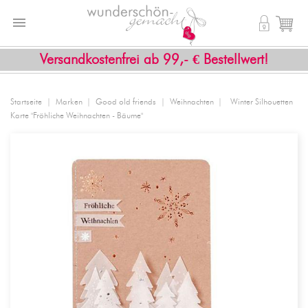


shopping_cart
Versandkostenfrei ab 99,- € Bestellwert!
Startseite
Marken
Good old friends
Weihnachten
Winter Silhouetten
Karte "Fröhliche Weihnachten - Bäume"