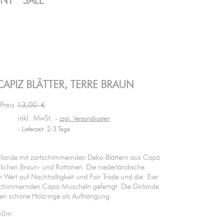
ENT
SALE
APIZ BLÄTTER, TERRE BRAUN
 Preis
13,00 €
inkl. MwSt.
zzgl. Versandkosten
Lieferzeit: 2-3 Tage
lande mit zartschimmernden Deko-Blättern aus Capiz
tlichen Braun- und Rottönen. Die niederländische
 Wert auf Nachhaltigkeit und Fair Trade und die Eier
schimmernden Capiz-Muscheln gefertigt. Die Girlande
en schöne Holzringe als Aufhängung.
150m