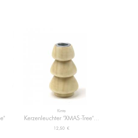
-70%
Kinta

Vorschau
e"
Kerzenleuchter "XMAS-Tree"...
Tan
Aka
Preis
12,50 €
Unser bisheri