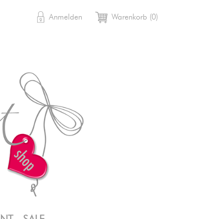

shopping_cart
Anmelden
Warenkorb
(0)