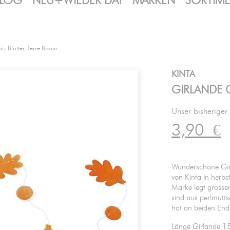
LOG
NEU+WIEDER DA!
MARKEN
SORTIM
z Blätter, Terre Braun
KINTA
GIRLANDE C
Unser bisheriger
3,90
€
Wunderschöne Gir
von Kinta in herbs
Marke legt grossen
sind aus perlmutt
hat an beiden End
Länge Girlande 