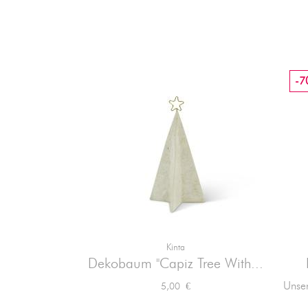
-7
Kinta

Vorschau
Dekobaum "Capiz Tree With...
Preis
Unser
5,00 €