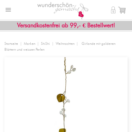


shopping_cart
Versandkostenfrei ab 99,- € Bestellwert!
Startseite
Marken
ShiShi
Weihnachten
Girlande mit goldenen
Blättern und weissen Perlen