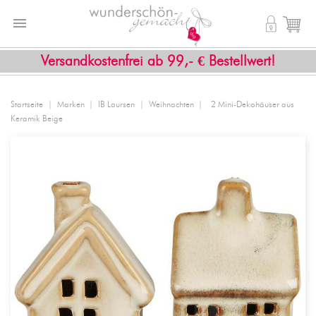


shopping_cart
Versandkostenfrei ab 99,- € Bestellwert!
Startseite
Marken
IB Laursen
Weihnachten
2 Mini-Dekohäuser aus
Keramik Beige