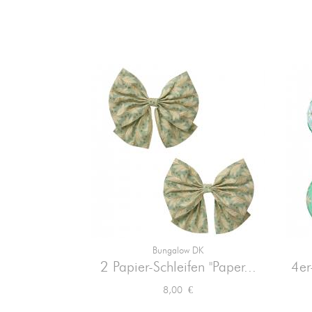
Bungalow DK

Vorschau
2 Papier-Schleifen "Paper...
4er
Preis
8,00 €