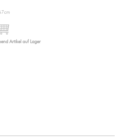
 67cm

IN DEN WARENKORB
end Artikel auf Lager