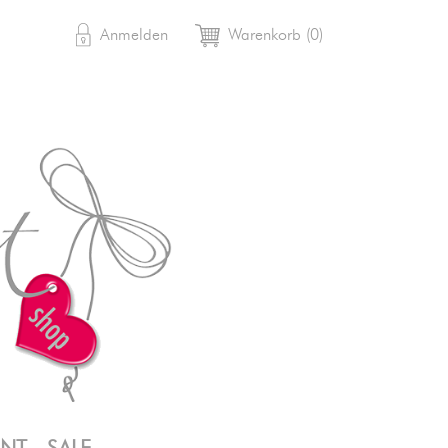

shopping_cart
Anmelden
Warenkorb
(0)