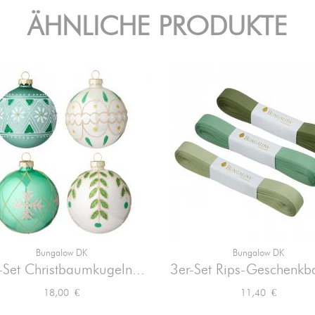
ÄHNLICHE PRODUKTE
Bungalow DK
Bungalow DK


Vorschau
Vorschau
-Set Christbaumkugeln...
3er-Set Rips-Geschenkb
Preis
Preis
18,00 €
11,40 €