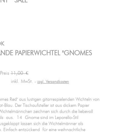
ENT
SALE
DK
ANDE PAPIERWICHTEL "GNOMES
 Preis
11,00 €
inkl. MwSt.
zzgl. Versandkosten
mes Red" aus lustigen gitarrespielenden Wichteln von
-Blau. Der Tischaufsteller ist aus dickem Papier
Wichtelmännchen zeichnen sich durch die liebevoll
ils aus. 14 Gnome sind im Leporello-Stil
sgeklappt lassen sich die Wichtelmänner als
len. Einfach entzückend für eine weihnachtliche