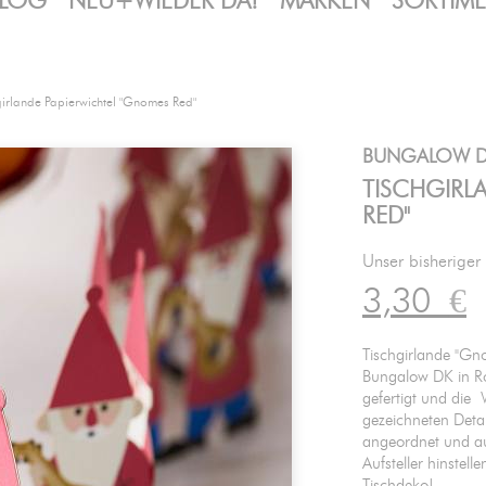
LOG
NEU+WIEDER DA!
MARKEN
SORTIM
girlande Papierwichtel "Gnomes Red"
BUNGALOW 
TISCHGIRL
RED"
Unser bisheriger
3,30
€
Tischgirlande "Gno
Bungalow DK in Rot
gefertigt und die 
gezeichneten Deta
angeordnet und au
Aufsteller hinstel
Tischdeko!