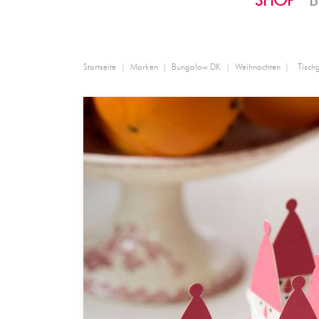
SHOP
B
Startseite
Marken
Bungalow DK
Weihnachten
Tisch