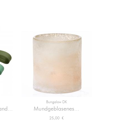
Bungalow DK

Vorschau
and...
Mundgeblasenes...
Grüne Blät
Preis
25,00 €