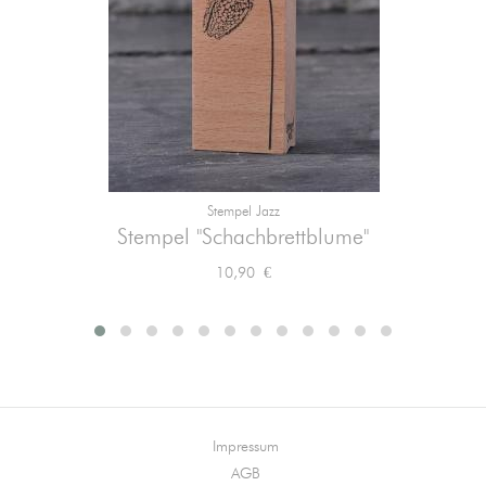
Stempel Jazz
Stempel "Schachbrettblume"
Preis
10,90 €
Impressum
AGB