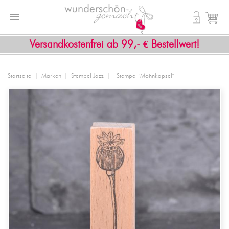


shopping_cart
Versandkostenfrei ab 99,- € Bestellwert!
Startseite
Marken
Stempel Jazz
Stempel "Mohnkapsel"