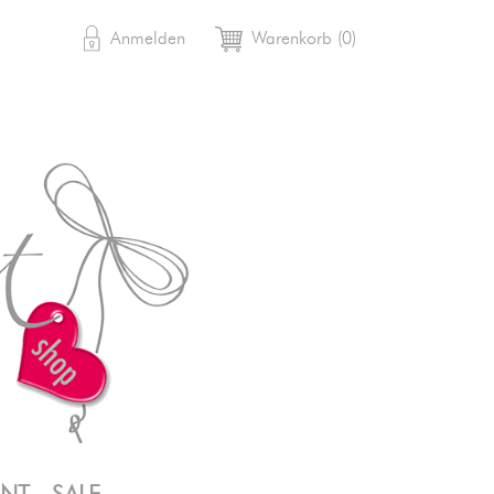

shopping_cart
Anmelden
Warenkorb
(0)