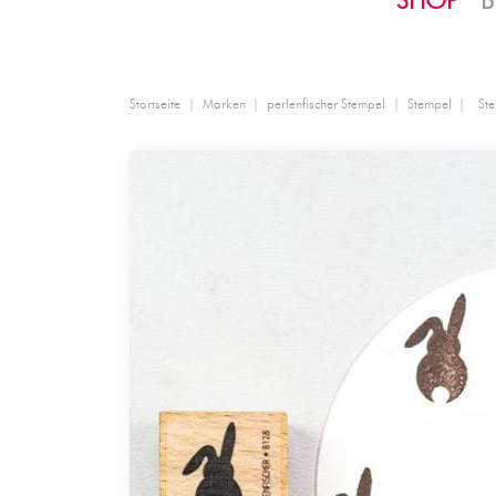
SHOP
B
Startseite
Marken
perlenfischer Stempel
Stempel
Ste