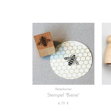
Perlenfischer

Vorschau
Stempel "Biene"
Preis
6,70 €