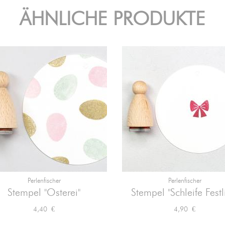
ÄHNLICHE PRODUKTE
Perlenfischer
Perlenfischer


Vorschau
Vorschau
Stempel "Osterei"
Stempel "Schleife Festl
Preis
Preis
4,40 €
4,90 €