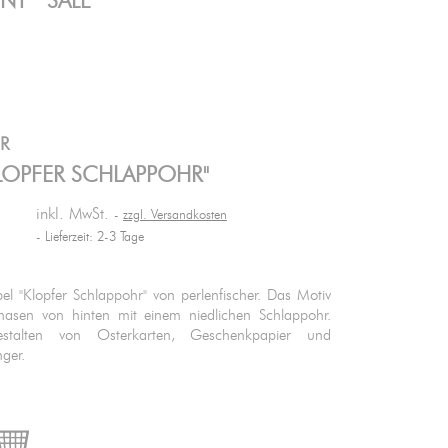
ENT
SALE
ER
KLOPFER SCHLAPPOHR"
inkl. MwSt.
zzgl. Versandkosten
Lieferzeit: 2-3 Tage
l "Klopfer Schlappohr" von perlenfischer. Das Motiv
rhasen von hinten mit einem niedlichen Schlappohr.
stalten von Osterkarten, Geschenkpapier und
änger.

IN DEN WARENKORB