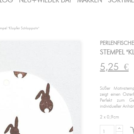
LOG
NEU+WIEDER DA!
MARKEN
SORTIM
mpel "Klopfer Schlappohr"
PERLENFISCH
STEMPEL "
5,25
€
Süßer Motivstempe
zeigt einen Oste
Perfekt zum Ge
individueller Anh
2 x 0,9cm