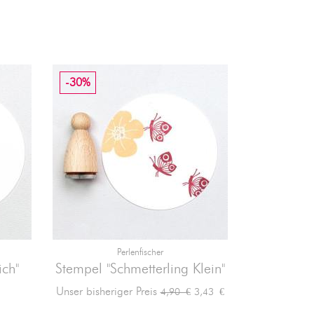
-30%
Perlenfischer

Vorschau
ich"
Stempel "Schmetterling Klein"
Stempel 
Verkaufspreis
Preis
Unser bisheriger Preis
3,43 €
4,90 €