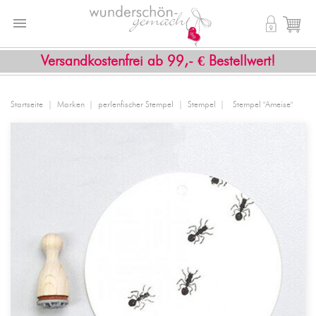


shopping_cart
Versandkostenfrei ab 99,- € Bestellwert!
Startseite
Marken
perlenfischer Stempel
Stempel
Stempel "Ameise"