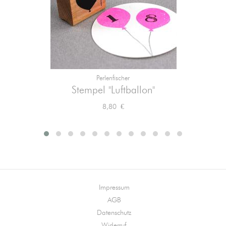
Perlenfischer
Stempel "Luftballon"
Preis
8,80 €
Impressum
AGB
Datenschutz
Widerruf