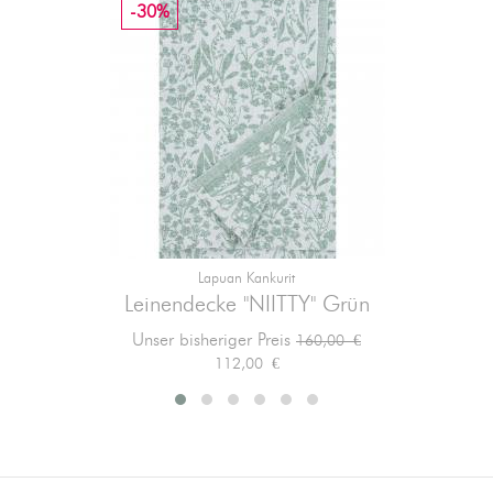
-30%
Lapuan Kankurit
Leinendecke "NIITTY" Grün
Verkaufspreis
Preis
Unser bisheriger Preis
160,00 €
112,00 €