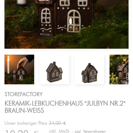
STOREFACTORY
KERAMIK-LEBKUCHENHAUS "JULBYN NR.2"
BRAUN-WEISS
Unser bisheriger Preis
34,00 €
inkl. MwSt.
zzgl. Versandkosten